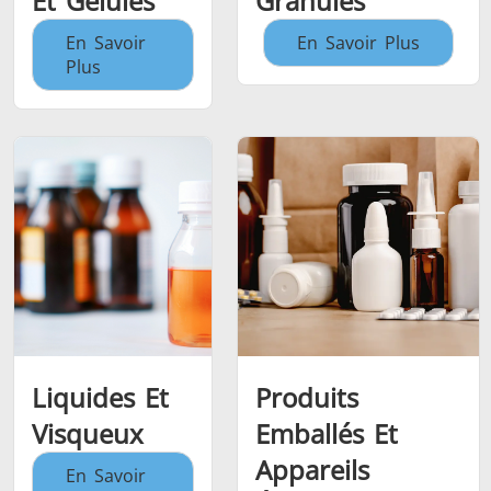
Et Gélules
Granulés
En Savoir
En Savoir Plus
Plus
Liquides Et
Produits
Visqueux
Emballés Et
Appareils
En Savoir