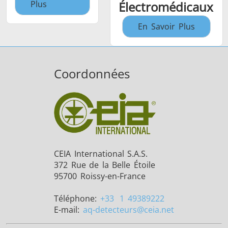
Plus
Électromédicaux
En Savoir Plus
Coordonnées
CEIA International S.A.S.
372 Rue de la Belle Étoile
95700 Roissy-en-France
Téléphone:
+33
1 49389222
E-mail:
aq-detecteurs
@ceia.net