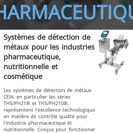
HARMACEUTIQ
Systèmes de détection de
THS/FBB
THS/GMS21
métaux pour les industries
THS/MBB
THS/G21
pharmaceutique,
nutritionnelle et
cosmétique
THS Production
MD-SCOPE
Les systèmes de détection de métaux
4.0
CEIA, en particulier les séries
THS/PH21® et THS/PH210®,
représentent l'excellence technologique
en matière de contrôle qualité pour
l'industrie pharmaceutique et
nutritionnelle. Conçus pour fonctionner