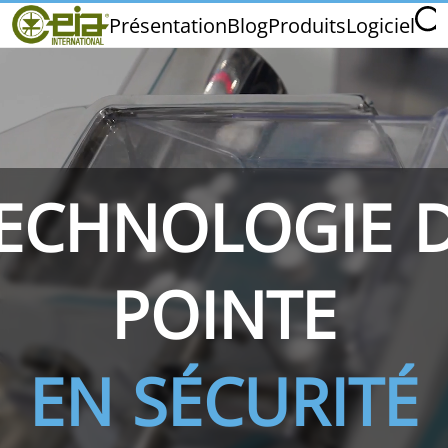
Home
Présentation
Blog
Produits
Logiciel
CEIA INTERNATIONAL
Qualité
Salons et Événements
ECHNOLOGIE 
THS/PH210
THS/PH210-FFV
THS/PH2
POINTE
EN SÉCURITÉ
THS/PH21N-FB
THS/PH21N-FFV
THS/PH2
D25