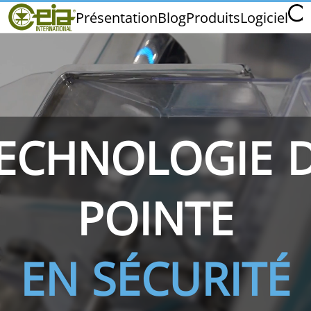
Home
Présentation
Blog
Produits
Logiciel
CEIA INTERNATIONAL
Qualité
Salons et Événements
ECHNOLOGIE 
THS/PH210
THS/PH210-FFV
THS/PH2
POINTE
EN SÉCURITÉ
THS/PH21N-FB
THS/PH21N-FFV
THS/PH2
D25