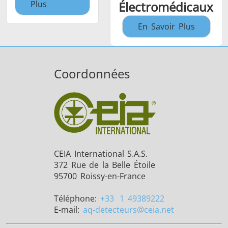
Plus
Électromédicaux
En Savoir Plus
Coordonnées
CEIA International S.A.S.
372 Rue de la Belle Étoile
95700 Roissy-en-France
Téléphone:
+33
1 49389222
E-mail:
aq-detecteurs
@ceia.net