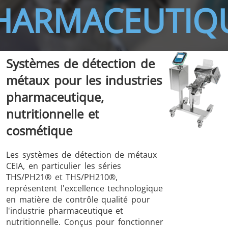
HARMACEUTIQ
Systèmes de détection de
THS/FBB
THS/GMS21
métaux pour les industries
THS/MBB
THS/G21
pharmaceutique,
nutritionnelle et
cosmétique
THS Production
MD-SCOPE
Les systèmes de détection de métaux
4.0
CEIA, en particulier les séries
THS/PH21® et THS/PH210®,
représentent l'excellence technologique
en matière de contrôle qualité pour
l'industrie pharmaceutique et
nutritionnelle. Conçus pour fonctionner