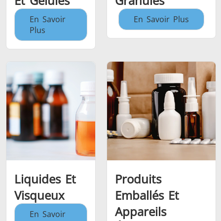
Et Gélules
Granulés
En Savoir
En Savoir Plus
Plus
Liquides Et
Produits
Visqueux
Emballés Et
Appareils
En Savoir