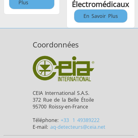
Plus
Électromédicaux
En Savoir Plus
Coordonnées
CEIA International S.A.S.
372 Rue de la Belle Étoile
95700 Roissy-en-France
Téléphone:
+33
1 49389222
E-mail:
aq-detecteurs
@ceia.net