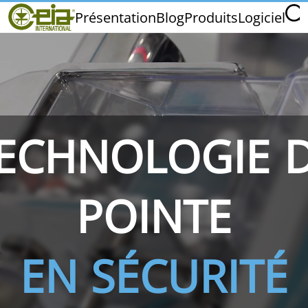
Home
Présentation
Blog
Produits
Logiciel
CEIA INTERNATIONAL
Qualité
Salons et Événements
ECHNOLOGIE 
THS/PH210
THS/PH210-FFV
THS/PH2
POINTE
EN SÉCURITÉ
THS/PH21N-FB
THS/PH21N-FFV
THS/PH2
D25