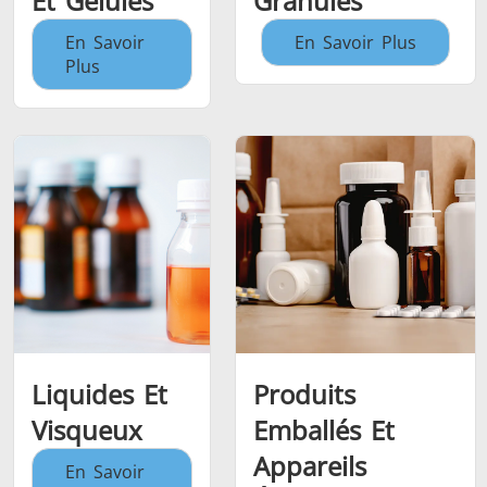
Et Gélules
Granulés
En Savoir
En Savoir Plus
Plus
Liquides Et
Produits
Visqueux
Emballés Et
Appareils
En Savoir