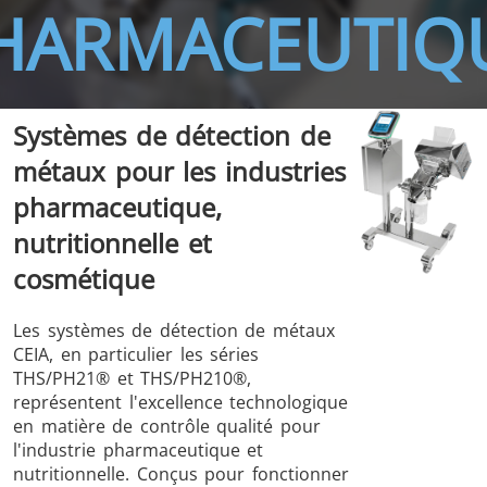
HARMACEUTIQ
Systèmes de détection de
THS/FBB
THS/GMS21
métaux pour les industries
THS/MBB
THS/G21
pharmaceutique,
nutritionnelle et
cosmétique
THS Production
MD-SCOPE
Les systèmes de détection de métaux
4.0
CEIA, en particulier les séries
THS/PH21® et THS/PH210®,
représentent l'excellence technologique
en matière de contrôle qualité pour
l'industrie pharmaceutique et
nutritionnelle. Conçus pour fonctionner