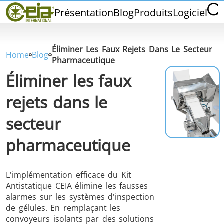
Home
Présentation
Blog
Produits
Logiciel
CEIA INTERNATIONAL
Qualité
Salons et Événements
Éliminer Les Faux Rejets Dans Le Secteur
Home
Blog
Pharmaceutique
Éliminer les faux
rejets dans le
THS/PH210
THS/PH210-FFV
THS/PH2
secteur
pharmaceutique
L'implémentation efficace du Kit
Antistatique CEIA élimine les fausses
THS/PH21N-FB
THS/PH21N-FFV
THS/PH2
alarmes sur les systèmes d'inspection
D25
de gélules. En remplaçant les
convoyeurs isolants par des solutions