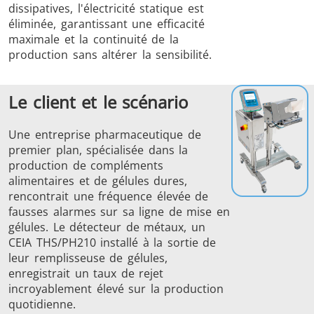
dissipatives, l'électricité statique est
éliminée, garantissant une efficacité
maximale et la continuité de la
production sans altérer la sensibilité.
THS/FBB
THS/GMS21
Le client et le scénario
THS/MBB
THS/G21
Une entreprise pharmaceutique de
premier plan, spécialisée dans la
production de compléments
alimentaires et de gélules dures,
THS Production
MD-SCOPE
rencontrait une fréquence élevée de
fausses alarmes sur sa ligne de mise en
4.0
gélules. Le détecteur de métaux, un
CEIA THS/PH210 installé à la sortie de
leur remplisseuse de gélules,
enregistrait un taux de rejet
incroyablement élevé sur la production
quotidienne.