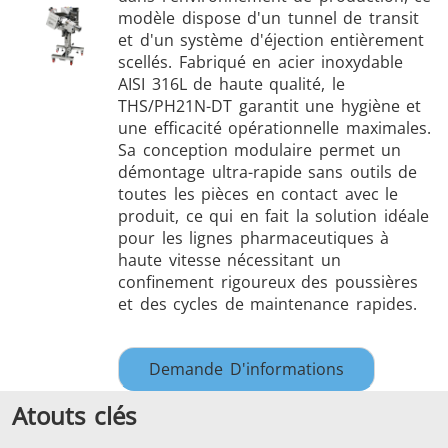
modèle dispose d'un tunnel de transit
et d'un système d'éjection entièrement
scellés. Fabriqué en acier inoxydable
AISI 316L de haute qualité, le
THS/PH21N-DT garantit une hygiène et
THS/FBB
THS/GMS21
une efficacité opérationnelle maximales.
Sa conception modulaire permet un
THS/MBB
THS/G21
démontage ultra-rapide sans outils de
toutes les pièces en contact avec le
produit, ce qui en fait la solution idéale
pour les lignes pharmaceutiques à
haute vitesse nécessitant un
THS Production
MD-SCOPE
confinement rigoureux des poussières
et des cycles de maintenance rapides.
4.0
Demande D'informations
Atouts clés