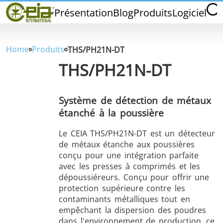
Home
Présentation
Blog
Produits
Logiciel
CEIA INTERNATIONAL
Qualité
Salons et Événements
Home
Produits
THS/PH21N-DT
THS/PH21N-DT
Système de détection de métaux
étanché à la poussière
THS/PH210
THS/PH210-FFV
THS/PH2
Le CEIA THS/PH21N-DT est un détecteur
de métaux étanche aux poussières
conçu pour une intégration parfaite
avec les presses à comprimés et les
dépoussiéreurs. Conçu pour offrir une
protection supérieure contre les
THS/PH21N-FB
THS/PH21N-FFV
THS/PH2
contaminants métalliques tout en
D25
empêchant la dispersion des poudres
dans l'environnement de production, ce